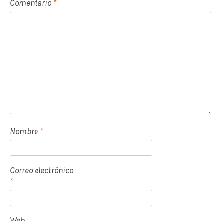
e
Comentario
*
n
t
r
a
d
a
s
Nombre
*
Correo electrónico
*
Web