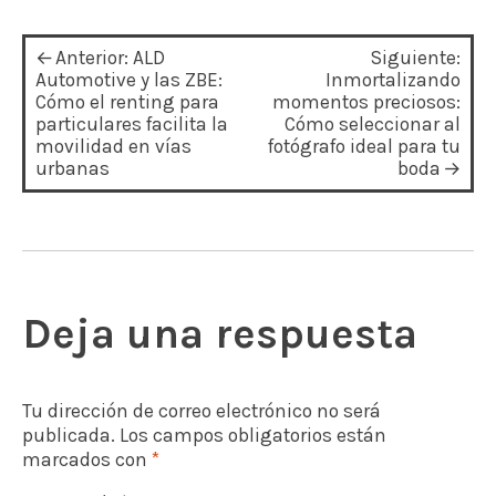
N
Anterior:
ALD
Siguiente:
a
Automotive y las ZBE:
Inmortalizando
Cómo el renting para
momentos preciosos:
v
particulares facilita la
Cómo seleccionar al
movilidad en vías
fotógrafo ideal para tu
e
urbanas
boda
g
a
c
i
Deja una respuesta
ó
n
Tu dirección de correo electrónico no será
d
publicada.
Los campos obligatorios están
e
marcados con
*