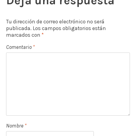
Deja una respuesta
n
d
Tu dirección de correo electrónico no será
e
publicada.
Los campos obligatorios están
marcados con
*
e
Comentario
*
n
t
r
a
d
a
s
Nombre
*