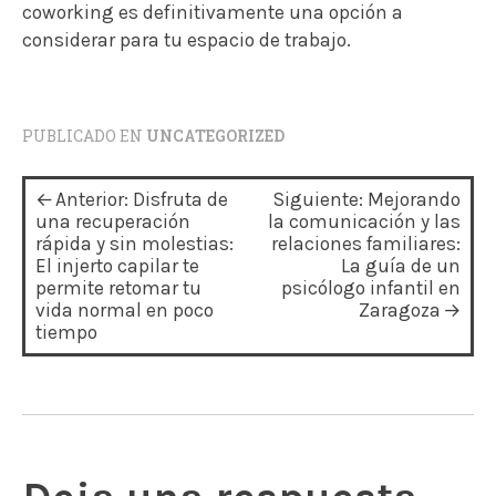
coworking es definitivamente una opción a
considerar para tu espacio de trabajo.
PUBLICADO EN
UNCATEGORIZED
N
Anterior:
Disfruta de
Siguiente:
Mejorando
a
una recuperación
la comunicación y las
rápida y sin molestias:
relaciones familiares:
v
El injerto capilar te
La guía de un
permite retomar tu
psicólogo infantil en
e
vida normal en poco
Zaragoza
tiempo
g
a
c
i
ó