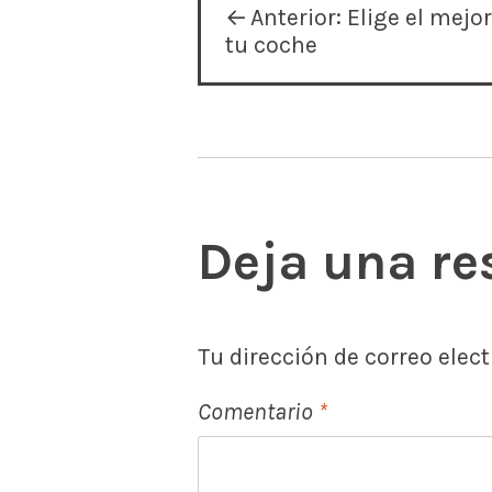
N
Anterior:
Elige el mejo
tu coche
a
v
e
Deja una re
g
a
Tu dirección de correo elec
c
Comentario
*
i