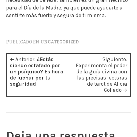
para el Día de la Madre, ya que puede ayudarte a
sentirte más fuerte y segura de ti misma.
PUBLICADO EN
UNCATEGORIZED
N
Anterior:
¿Estás
Siguiente:
a
siendo estafado por
Experimenta el poder
un psíquico? Es hora
de la guía divina con
v
de luchar por tu
las precisas lecturas
seguridad
de tarot de Alicia
e
Collado
g
a
c
i
Deja una respuesta