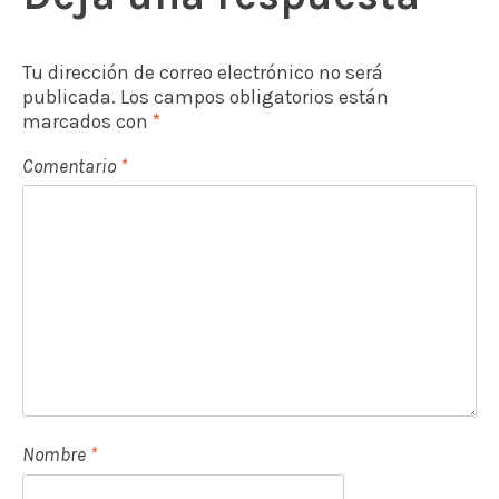
ó
n
Tu dirección de correo electrónico no será
d
publicada.
Los campos obligatorios están
e
marcados con
*
e
Comentario
*
n
t
r
a
d
a
s
Nombre
*